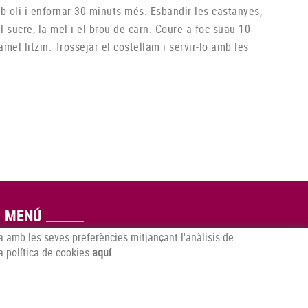
mb oli i enfornar 30 minuts més. Esbandir les castanyes,
el sucre, la mel i el brou de carn. Coure a foc suau 10
mel·litzin. Trossejar el costellam i servir-lo amb les
MENÚ
da amb les seves preferències mitjançant l'anàlisis de
INICI
QUI SOM
a política de cookies
aquí
PRODUCTES
LA BOTIGA
RECEPTES
NOTÍCIES
SITUACIÓ
COMANDES ON-LINE