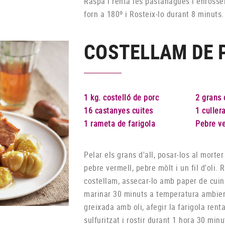
Raspa i renta les pastanagues i enrosseix
forn a 180º i Rosteix-lo durant 8 minuts
COSTELLAM DE 
1 kg. costelló de porc
2 grans 
16 castanyes cuites
1 culler
1 rameta de farigola
Pebre v
Pelar els grans d'all, posar-los al morter
pebre vermell, pebre mòlt i un fil d'oli.
costellam, assecar-lo amb paper de cuina
marinar 30 minuts a temperatura ambient
greixada amb oli, afegir la farigola rent
sulfuritzat i rostir durant 1 hora 30 minu