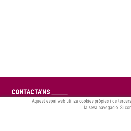
CONTACTA'NS
Aquest espai web utiliza cookies pròpies i de tercers
C/ Espolla, 14,
la seva navegació. Si co
17751 Sant Climent Sescebes, Girona
T. 972 56 30 08 - whatsapp: 637 542 888
info@pelai.com