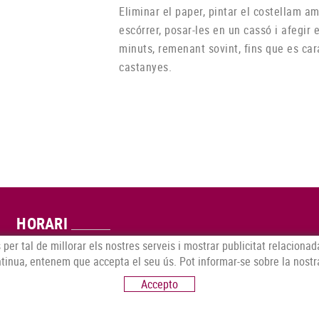
Eliminar el paper, pintar el costellam a
escórrer, posar-les en un cassó i afegir 
minuts, remenant sovint, fins que es cara
castanyes.
HORARI
 per tal de millorar els nostres serveis i mostrar publicitat relaciona
- HIVERN:
De dimarts a divendres (9h.-13:30h./17h -20h.)
ntinua, entenem que accepta el seu ús. Pot informar-se sobre la nostr
Dissabte (8:30h.-13:30h./16:30h -19h.) Dilluns tancat
Accepto
- ESTIU:
De dilluns a divendres (9h.-13:30h./17h -20h.)
Dissabte (8:30h.-14h.)