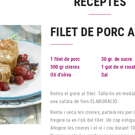
RECEPTES
FILET DE PORC 
1 filet de porc
30 gr. de sucre
300 gr cireres
1 got de vi rosa
Oli d'oliva
Sal
Retira el greix al filet. Talla-ho en med
una safata de forn.
ELABORACIÓ:
Renta i seca les cireres; parteix-les per 
fregeix-la en l'oli del filet. Un cop estig
Afegeix les cireres i el vi i cou durant 1