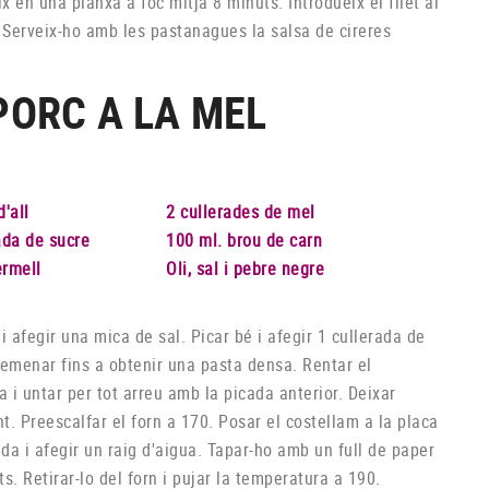
 en una planxa a foc mitjà 8 minuts. Introdueix el filet al
. Serveix-ho amb les pastanagues la salsa de cireres
PORC A LA MEL
d'all
2 cullerades de mel
ada de sucre
100 ml. brou de carn
ermell
Oli, sal i pebre negre
 i afegir una mica de sal. Picar bé i afegir 1 cullerada de
 Remenar fins a obtenir una pasta densa. Rentar el
 i untar per tot arreu amb la picada anterior. Deixar
. Preescalfar el forn a 170. Posar el costellam a la placa
ada i afegir un raig d'aigua. Tapar-ho amb un full de paper
ts. Retirar-lo del forn i pujar la temperatura a 190.