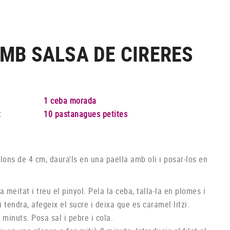
AMB SALSA DE CIRERES
1 ceba morada
t
10 pastanagues petites
allons de 4 cm, daura'ls en una paella amb oli i posar-los en
la meitat i treu el pinyol. Pela la ceba, talla-la en plomes i
ui tendra, afegeix el sucre i deixa que es caramel·litzi.
0 minuts. Posa sal i pebre i cola.