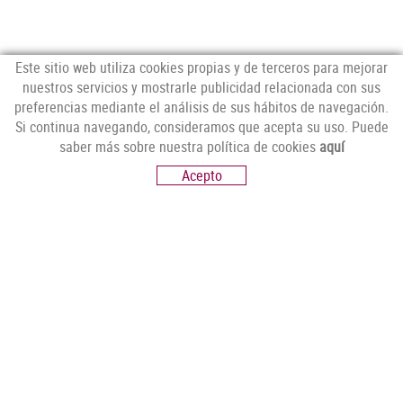
Este sitio web utiliza cookies propias y de terceros para mejorar
nuestros servicios y mostrarle publicidad relacionada con sus
preferencias mediante el análisis de sus hábitos de navegación.
CONTÁCTANOS
Si continua navegando, consideramos que acepta su uso. Puede
C/ Espolla, 14,
saber más sobre nuestra política de cookies
aquí
17751 Sant Climent Sescebes, Girona
Acepto
T. 972 56 30 08 - whatsapp: 637 542 888
info@pelai.com
HORARIO
- INVIERNO:
De martes a viernes (9h.-13:30h./17h -20h.)
Sábado (8:30h.-13:30h./16:30h -19h.) Lunes cerrado
- VERANO:
De lunes a viernes (9h.-13:30h./17h -20h.)
Sábado (8:30h.-14h.)