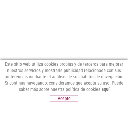
Este sitio web utiliza cookies propias y de terceros para mejorar
nuestros servicios y mostrarle publicidad relacionada con sus
preferencias mediante el análisis de sus hábitos de navegación.
CONTÁCTANOS
Si continua navegando, consideramos que acepta su uso. Puede
C/ Espolla, 14,
saber más sobre nuestra política de cookies
aquí
17751 Sant Climent Sescebes, Girona
Acepto
T. 972 56 30 08 - whatsapp: 637 542 888
info@pelai.com