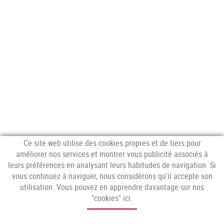
Ce site web utilise des cookies propres et de tiers pour
améliorer nos services et montrer vous publicité associés à
leurs préférences en analysant leurs habitudes de navigation. Si
CONTACTEZ-NOUS
vous continuez à naviguer, nous considérons qu'il accepte son
C/ Espolla, 14,
utilisation. Vous pouvez en apprendre davantage sur nos
17751 Sant Climent Sescebes, Girona
"cookies" ici
.
T. 972 56 30 08 - whatsapp: 637 542 888
info@pelai.com